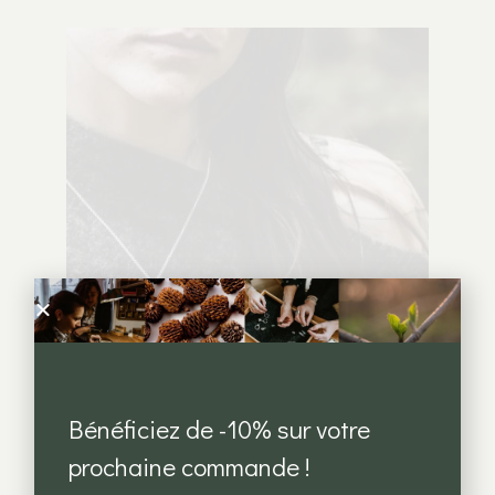
Bénéficiez de -10% sur votre
Collier « Kreskin »
prochaine commande !
CHF
180.00
–
CHF
200.00