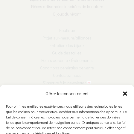
Pièces artisanales inspirées de la nature
Bijoux du vivant
Boutique
Projet sur-mesure/alliances
Entretien des bijoux
Guide des tailles
Points de vente / Événements
Conditions générales de vente
Contactez-nous
S’inscrire à la newsletter
Gérer le consentement
Nous suivre sur les réseaux :
Pour offrir les meilleures expériences, nous utilisons des technologies telles
que les cookies pour stocker et/ou accéder aux informations des appareils. Le
fait de consentir à ces technologies nous permettra de traiter des données
telles que le comportement de navigation ou les ID uniques sur ce site. Le fait
de ne pas consentir ou de retirer son consentement peut avoir un effet négatif
Nous rencontrer :
sur certaines caractéristiques et fonctions.