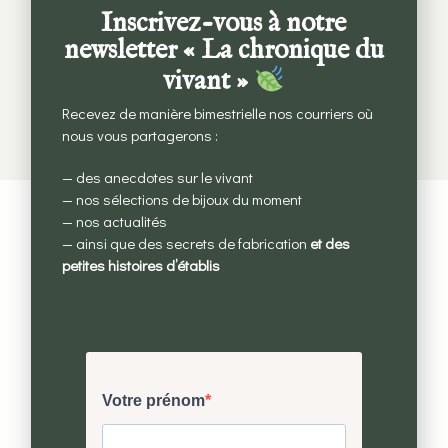
Inscrivez-vous à notre
Choix des options
newsletter « La chronique du
vivant »
Recevez de manière bimestrielle nos courriers où
ACCÉDER À LA BOUTIQUE
nous vous partagerons :
— des anecdotes sur le vivant
— nos sélections de bijoux du moment
— nos actualités
— ainsi que des secrets de fabrication
et des
petites histoires d’établis
Des bijoux éthiques
Issus de nos cueillettes, créés avec des
matières
précieuses recyclées.