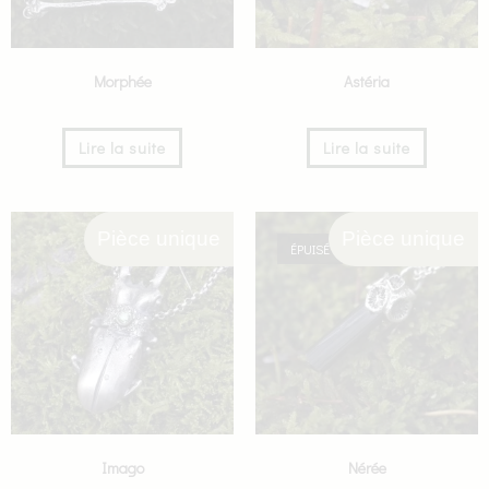
Morphée
Astéria
Lire la suite
Lire la suite
Pièce unique
Pièce unique
ÉPUISÉ
Imago
Nérée