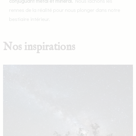
conjuguant métal et minéral.
Nous lâchons les
rennes de la réalité pour nous plonger dans notre
bestiaire intérieur.
Nos inspirations