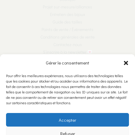
Projet sur-mesure/alliances
Entretien des bijoux
Guide des tailles
Points de vente / Événements
Conditions générales de vente
Contactez-nous
S’inscrire à la newsletter
Gérer le consentement
Nous suivre sur les réseaux :
Pour offrir les meilleures expériences, nous utilisons des technologies telles
que les cookies pour stocker et/ou accéder aux informations des appareils. Le
fait de consentir à ces technologies nous permettra de traiter des données
telles que le comportement de navigation ou les ID uniques sur ce site. Le fait
de ne pas consentir ou de retirer son consentement peut avoir un effet négatif
Nous rencontrer :
sur certaines caractéristiques et fonctions.
Ariane & Léone Bijoutières Créatrices SNC
Accepter
Rue Numa-Droz 5
2300 La Chaux-de-Fonds
Refuser