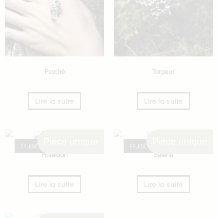
Psyché
Torpeur
Lire la suite
Lire la suite
Pièce unique
Pièce unique
ÉPUISÉ
ÉPUISÉ
Poséidon
Séléné
Lire la suite
Lire la suite