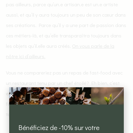
pas ailleurs, parce qu’un.e artisan.e est un.e artiste
aussi, et qu’il y aura toujours un peu de son cœur dans
ses créations. Parce qu’il y a une part de passion dans
ces métiers-là, et qu’elle transparaîtra toujours dans
les objets qu’il.elle aura créés.
On vous parle de la
nôtre ici d’ailleurs.
Vous ne compareriez pas un repas de fast-food avec
un restaurant tenu par un chef étoilé? Eh bien, c’est
exactement la même chose. Artisanat ou bijoux
fantaisie : la question est parfois vite répondue (mais
tout dépend de ce que vous recherchez là encore).
Bénéficiez de -10% sur votre