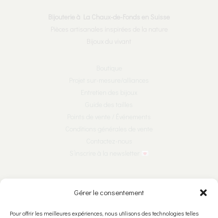
Bijouterie à La Chaux-de-Fonds en Suisse
Pièces artisanales inspirées de la nature
Bijoux du vivant
Boutique
Projet sur-mesure/alliances
Entretien des bijoux
Guide des tailles
Points de vente / Événements
Conditions générales de vente
Contactez-nous
S’inscrire à la newsletter
Nous suivre sur les réseaux :
Gérer le consentement
Pour offrir les meilleures expériences, nous utilisons des technologies telles