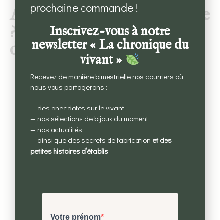
prochaine commande !
Artisanat ou bijoux fantaisie
? Le prix, un critère
Inscrivez-vous à notre
newsletter « La chronique du
différenciant
vivant »
Recevez de manière bimestrielle nos courriers où
nous vous partagerons :
— des anecdotes sur le vivant
— nos sélections de bijoux du moment
— nos actualités
— ainsi que des secrets de fabrication
et des
petites histoires d’établis