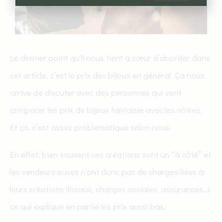
Le dernier point qu’il nous tient à cœur d’aborder dans
cet article, c’est le prix des bijoux en général. Ça nous
arrive de discuter avec des personnes qui vont
comparer les prix de bijoux fantaisie avec les nôtres.
Et ça, c’est assez problématique selon nous.
En effet, bien souvent ces créations sont un “à côté” et
les vendeurs.euses n’ont donc pas de charges liées à
leurs créations (locaux, charges sociales, assurances…)
ce qui explique en partie les prix aussi bas.