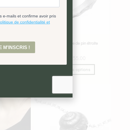
perruche
Bague branche de pin étroite
HF
525.00
CHF
155.00
tions
Choix des options