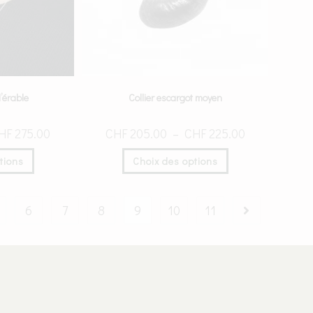
’érable
Collier escargot moyen
HF
275.00
CHF
205.00
–
CHF
225.00
tions
Choix des options
6
7
8
9
10
11