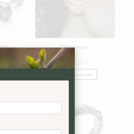
glands
Clous « Umbo »
00
CHF
165.00
anier
Ajouter au panier