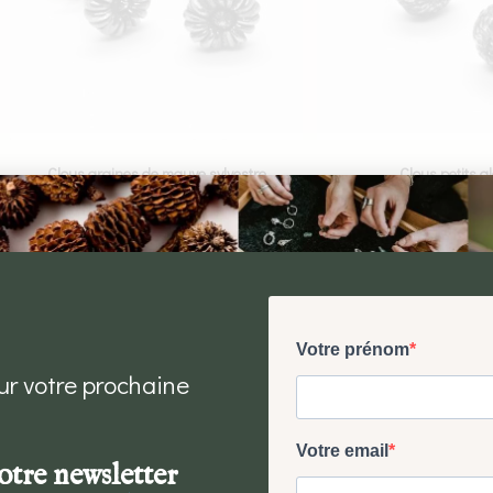
Clous graines de mauve sylvestre
Clous petits 
CHF
90.00
CHF
90.
Ajouter au panier
Ajouter au p
ur votre prochaine
otre newsletter