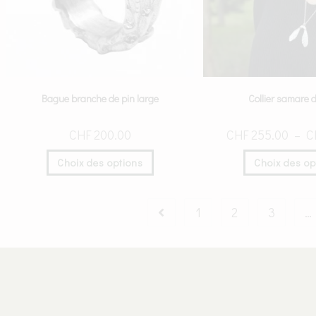
Bague branche de pin large
Collier samare d
CHF
200.00
CHF
255.00
–
C
Choix des options
Choix des op
1
2
3
…