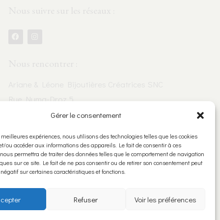
Nous suivre sur les réseaux :
Nous rencontrer :
Ariane & Léone Bijoutières Créatrices SNC
Rue Numa-Droz 5
2300 La Chaux-de-Fonds
Gérer le consentement
es meilleures expériences, nous utilisons des technologies telles que les cookies
et/ou accéder aux informations des appareils. Le fait de consentir à ces
Politique de confidentialité
 nous permettra de traiter des données telles que le comportement de navigation
ques sur ce site. Le fait de ne pas consentir ou de retirer son consentement peut
Politique relative aux Cookies
 négatif sur certaines caractéristiques et fonctions.
cepter
Refuser
Voir les préférences