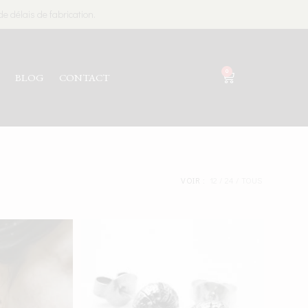
e délais de fabrication.
0
S
BLOG
CONTACT
VOIR :
12
24
TOUS