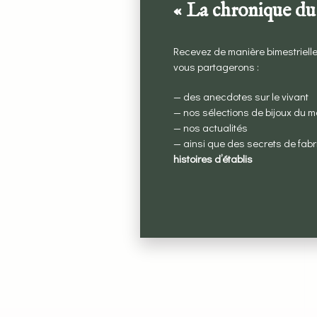
« La chronique du
Recevez de manière bimestrielle
vous partagerons :
— des anecdotes sur le vivant
— nos sélections de bijoux du 
— nos actualités
— ainsi que des secrets de fabr
histoires d’établis