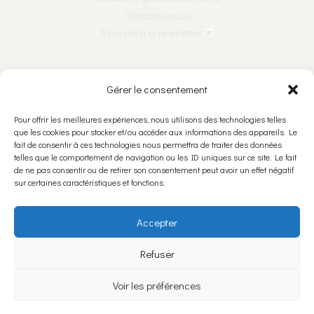
Contactez-nous
S’inscrire à la newsletter
Nous suivre sur les réseaux :
Gérer le consentement
Pour offrir les meilleures expériences, nous utilisons des technologies telles
que les cookies pour stocker et/ou accéder aux informations des appareils. Le
fait de consentir à ces technologies nous permettra de traiter des données
Nous rencontrer :
telles que le comportement de navigation ou les ID uniques sur ce site. Le fait
de ne pas consentir ou de retirer son consentement peut avoir un effet négatif
Ariane & Léone Bijoutières Créatrices SNC
sur certaines caractéristiques et fonctions.
Rue Numa-Droz 5
2300 La Chaux-de-Fonds
Accepter
Refuser
Politique de confidentialité
Voir les préférences
Politique relative aux Cookies