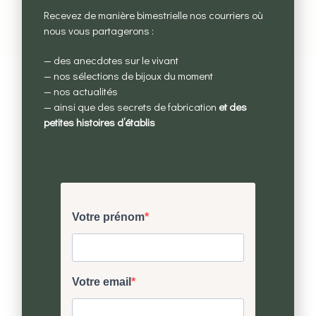
présenter de très légères variations.
Recevez de manière bimestrielle nos courriers où
nous vous partagerons :
— des anecdotes sur le vivant
— nos sélections de bijoux du moment
— nos actualités
— ainsi que des secrets de fabrication
et des
petites histoires d’établis
Des bijoux éthiques
Issus de nos cueillettes, créés avec des
matières
précieuses recyclées.