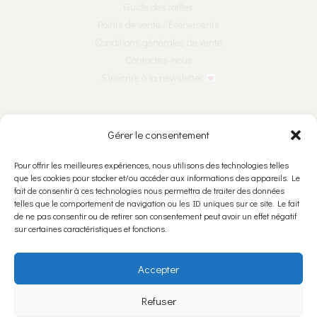
Guide des tailles
Points de vente / Événements
Conditions générales de vente
Contactez-nous
S’inscrire à la newsletter
Nous suivre sur les réseaux :
Gérer le consentement
Pour offrir les meilleures expériences, nous utilisons des technologies telles
que les cookies pour stocker et/ou accéder aux informations des appareils. Le
fait de consentir à ces technologies nous permettra de traiter des données
Nous rencontrer :
telles que le comportement de navigation ou les ID uniques sur ce site. Le fait
de ne pas consentir ou de retirer son consentement peut avoir un effet négatif
Ariane & Léone Bijoutières Créatrices SNC
sur certaines caractéristiques et fonctions.
Rue Numa-Droz 5
2300 La Chaux-de-Fonds
Accepter
Refuser
Politique de confidentialité