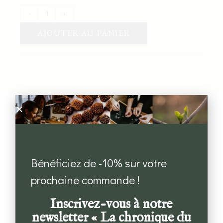
-
+
AJOUTER AU PANIER
Bénéficiez de -10% sur votre
Des bijoux éthiques
prochaine commande !
Issus de nos cueillettes, créés avec des
matières
Inscrivez-vous à notre
précieuses recyclées.
newsletter « La chronique du