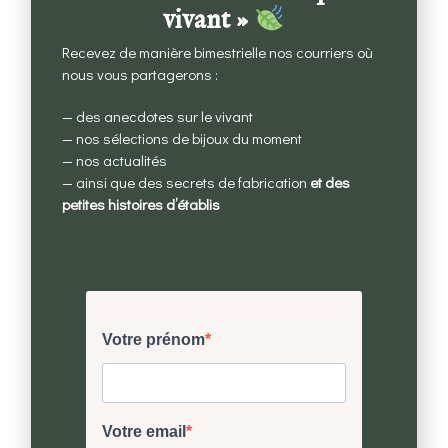
vivant »
Recevez de manière bimestrielle nos courriers où
nous vous partagerons :
— des anecdotes sur le vivant
Ultra fidèle à la réalité
— nos sélections de bijoux du moment
— nos actualités
Un processus de fabrication construit pas-à-
— ainsi que des secrets de fabrication
et des
pas
petites histoires d’établis
pour rester le plus fidèle possible au vivant.
Un savoir-faire unique
Fabrication locale à la main dans notre atelier