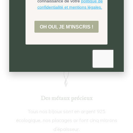
Un savoir-faire unique
Fabrication locale à la main dans notre atelier
en Suisse, berceau de l’horlogerie.
Des métaux précieux
Tous nos bijoux sont en argent 925
écologique, nos placages or font cinq microns
d’épaisseur.