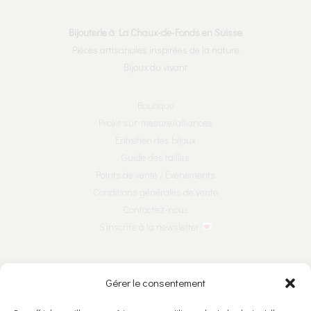
Bijouterie à La Chaux-de-Fonds en Suisse
Pièces artisanales inspirées de la nature
Bijoux du vivant
Boutique
Projet sur-mesure/alliances
Entretien des bijoux
Guide des tailles
Points de vente / Événements
Conditions générales de vente
Contactez-nous
S’inscrire à la newsletter
Nous suivre sur les réseaux :
Gérer le consentement