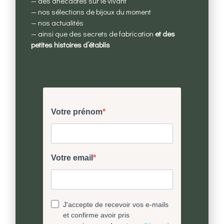
— des anecdotes sur le vivant
— nos sélections de bijoux du moment
— nos actualités
Des bijoux éthiques
— ainsi que des secrets de fabrication
et des
petites histoires d’établis
Issus de nos cueillettes, créés avec des
matières
précieuses recyclées.
Ultra fidèle à la réalité
Un processus de fabrication construit pas-à-
pas
pour rester le plus fidèle possible au vivant.