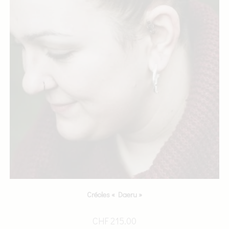
Créoles « Daeru »
CHF
215.00