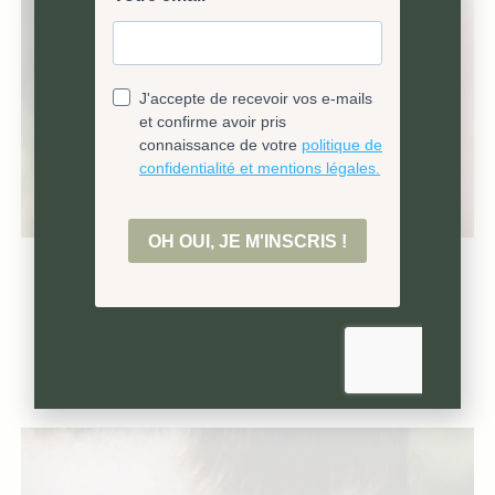
Dormeuses samares d’orme
CHF
215.00
Ajouter au panier