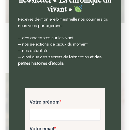
newsletter « La chronique du
vivant »
Recevez de manière bimestrielle nos courriers où
nous vous partagerons :
Clous celosia
— des anecdotes sur le vivant
— nos sélections de bijoux du moment
CHF
280.00
— nos actualités
— ainsi que des secrets de fabrication
et des
Ajouter au panier
petites histoires d’établis