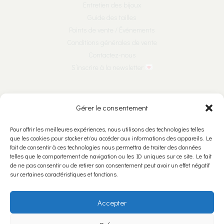
Entretien des bijoux
Guide des tailles
Points de vente / Événements
Conditions générales de vente
Contactez-nous
S’inscrire à la newsletter
Nous suivre sur les réseaux :
Gérer le consentement
Pour offrir les meilleures expériences, nous utilisons des technologies telles
que les cookies pour stocker et/ou accéder aux informations des appareils. Le
fait de consentir à ces technologies nous permettra de traiter des données
Nous rencontrer :
telles que le comportement de navigation ou les ID uniques sur ce site. Le fait
de ne pas consentir ou de retirer son consentement peut avoir un effet négatif
Ariane & Léone Bijoutières Créatrices SNC
sur certaines caractéristiques et fonctions.
Rue Numa-Droz 5
2300 La Chaux-de-Fonds
Accepter