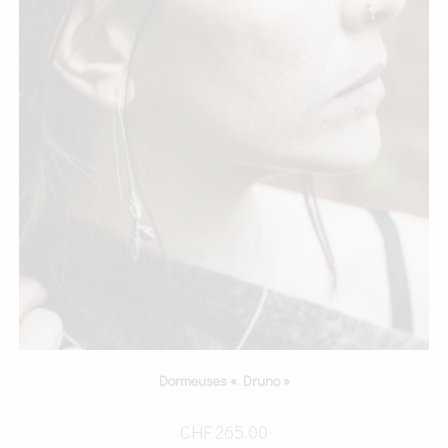
Dormeuses « Druno »
CHF
265.00