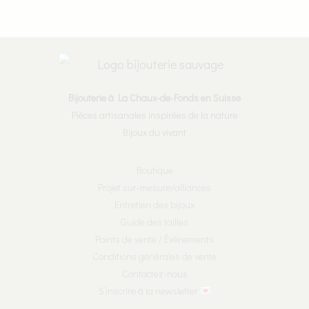
Bijouterie à La Chaux-de-Fonds en Suisse
Pièces artisanales inspirées de la nature
Bijoux du vivant
Boutique
Projet sur-mesure/alliances
Entretien des bijoux
Guide des tailles
Points de vente / Événements
Conditions générales de vente
Contactez-nous
S’inscrire à la newsletter