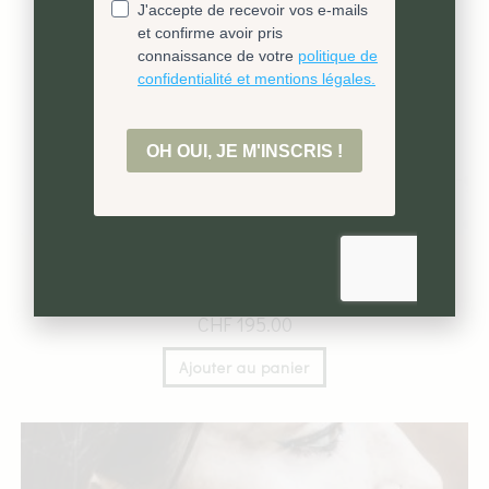
Dormeuses eucalyptus
CHF
195.00
Ajouter au panier