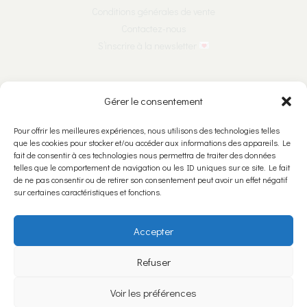
Conditions générales de vente
Contactez-nous
S’inscrire à la newsletter
Nous suivre sur les réseaux :
Gérer le consentement
Pour offrir les meilleures expériences, nous utilisons des technologies telles
que les cookies pour stocker et/ou accéder aux informations des appareils. Le
fait de consentir à ces technologies nous permettra de traiter des données
Nous rencontrer :
telles que le comportement de navigation ou les ID uniques sur ce site. Le fait
de ne pas consentir ou de retirer son consentement peut avoir un effet négatif
Ariane & Léone Bijoutières Créatrices SNC
sur certaines caractéristiques et fonctions.
Rue Numa-Droz 5
2300 La Chaux-de-Fonds
Accepter
Refuser
Politique de confidentialité
Voir les préférences
Politique relative aux Cookies