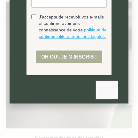
Clous tentacules de poulpe enroulées